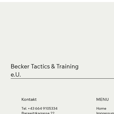
Becker Tactics & Training
e.U.
Kontakt
MENU
Tel. +43 664 9105334
Home
Barawitzkagasse 22
Impressu