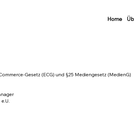
Home
Üb
E-Commerce-Gesetz (ECG) und §25 Mediengesetz (MedienG)
manager
 e.U.